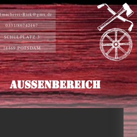
llmacherei-Riek@gmx.de
0331/86742167
SCHULPLATZ 3
14469 POTSDAM
AUßENBEREICH